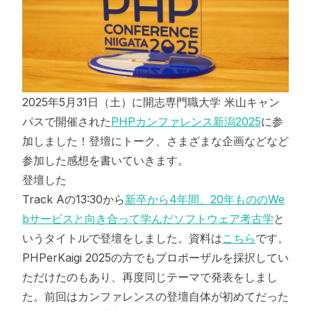
2025年5月31日（土）に開志専門職大学 米山キャン
パスで開催された
PHPカンファレンス新潟2025
に参
加しました！登壇にトーク、さまざまな企画などなど
参加した感想を書いていきます。
登壇した
Track Aの13:30から
新卒から4年間、20年もののWe
bサービスと向き合って学んだソフトウェア考古学
と
いうタイトルで登壇をしました。資料は
こちら
です。
PHPerKaigi 2025の方でもプロポーザルを採択してい
ただけたのもあり、再度同じテーマで発表をしまし
た。前回はカンファレンスの登壇自体が初めてだった