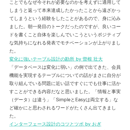
ことでもなぜ今それが必要なのかを考えずに適用して
しまうと返って本来達成したかったことから遠ざかっ
てしまうという経験をしたことがあるので、身に沁み
ました。朝一発目のトークだったのですが、良いコー
ドを書くこと自体を楽しんでいこうというポジティブ
な気持ちになれる発表でモチベーションが上がりまし
た。
変化に強いテーブル設計の勘所 by 曽根 壮大
「データベースは変化に弱い」の例で出てきた、会員
機能を実現するテーブルについての話がまさに自分が
取り組んでいる問題に近い話ですぐにでも仕事に活か
すことができる内容だなと思いました。「情報と事実
（データ）は違う」「SimpleとEasyは両立する」な
ど確かにと思わされるワードがたくさん出てきまし
た。
インターフェース設計のコツとツボ by おぎ