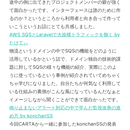
途中の例に出てきたプロジェクトメンバーの癖が強く
て面白かったです。インターフェースは誰のために作
るのか？というところから利用者と向き合って作って
いこうというお話にとても共感しました。
AWS SQSとLaravelで大規模トラフィックを捌く by
たけてぃ
物流というドメインの中でSQSの機能をどのように
活用しているかという話で、ドメイン独自の技術的課
題に対してSQSの様々な機能の紹介、実際にこのよ
うに使っているという事例が紹介されていてめちゃく
ちゃ学びになりました。自分たちが何気なく利用して
いる仕組みの裏側がこんな風になっているんだなぁと
イメージしながら聞くことができて面白かったです。
鳴り止まないアラート対応の中で学んだ監視改善の進
め方 by konchanSS
今回CARTAから一緒に参加したkonchanSSの発表