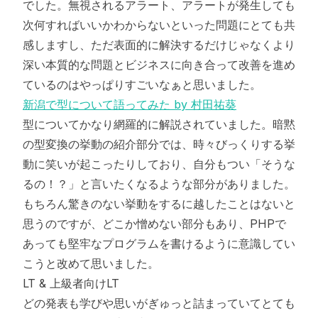
でした。無視されるアラート、アラートが発生しても
次何すればいいかわからないといった問題にとても共
感しますし、ただ表面的に解決するだけじゃなくより
深い本質的な問題とビジネスに向き合って改善を進め
ているのはやっぱりすごいなぁと思いました。
新潟で型について語ってみた by 村田祐葵
型についてかなり網羅的に解説されていました。暗黙
の型変換の挙動の紹介部分では、時々びっくりする挙
動に笑いが起こったりしており、自分もつい「そうな
るの！？」と言いたくなるような部分がありました。
もちろん驚きのない挙動をするに越したことはないと
思うのですが、どこか憎めない部分もあり、PHPで
あっても堅牢なプログラムを書けるように意識してい
こうと改めて思いました。
LT & 上級者向けLT
どの発表も学びや思いがぎゅっと詰まっていてとても