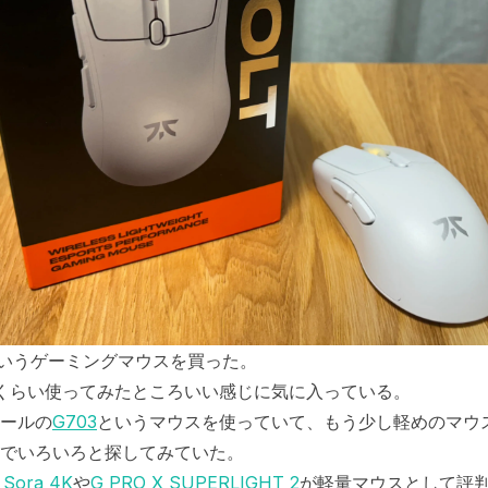
いうゲーミングマウスを買った。
くらい使ってみたところいい感じに気に入っている。
ールの
G703
というマウスを使っていて、もう少し軽めのマウ
でいろいろと探してみていた。
o Sora 4K
や
G PRO X SUPERLIGHT 2
が軽量マウスとして評