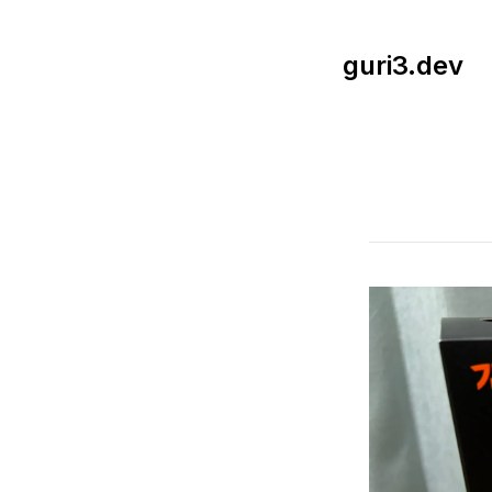
guri3.dev
Published on