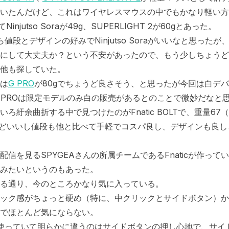
いたんだけど、これはワイヤレスマウスの中でもかなり軽い方で
injutso Soraが49g、SUPERLIGHT 2が60gとあった。
値段とデザインの好みでNinjutso Soraがいいなと思った
にして大丈夫か？という不安があったので、もう少しちょうど
他も探していた。
は
G PRO
が80gでちょうど良さそう、と思ったが今回は白デ
 PROは限定モデルのみ白の販売があるとのことで微妙だなと
ろ紆余曲折する中で見つけたのがFnatic BOLTで、重量67
うどいいし値段も他と比べて手軽でコスパ良し、デザインも良
配信を見るSPYGEAさんの所属チームであるFnaticが作って
みたいというのもあった。
る通り、今のところかなり気に入っている。
ック感がちょっと硬め（特に、中クリックとサイドボタン）か
でほとんど気にならない。
で使っていて明らかに違うのはサイドボタンの押し心地で、サイ