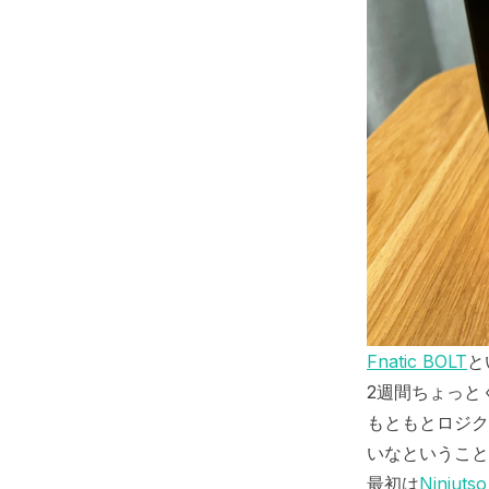
Fnatic BOLT
と
2週間ちょっと
もともとロジク
いなということ
最初は
Ninjuts