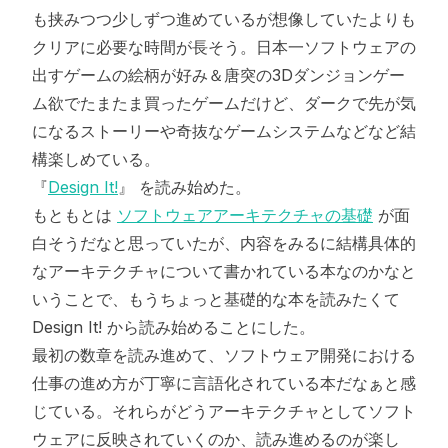
も挟みつつ少しずつ進めているが想像していたよりも
クリアに必要な時間が長そう。日本一ソフトウェアの
出すゲームの絵柄が好み＆唐突の3Dダンジョンゲー
ム欲でたまたま買ったゲームだけど、ダークで先が気
になるストーリーや奇抜なゲームシステムなどなど結
構楽しめている。
『
Design It!
』 を読み始めた。
もともとは
ソフトウェアアーキテクチャの基礎
が面
白そうだなと思っていたが、内容をみるに結構具体的
なアーキテクチャについて書かれている本なのかなと
いうことで、もうちょっと基礎的な本を読みたくて
Design It! から読み始めることにした。
最初の数章を読み進めて、ソフトウェア開発における
仕事の進め方が丁寧に言語化されている本だなぁと感
じている。それらがどうアーキテクチャとしてソフト
ウェアに反映されていくのか、読み進めるのが楽し