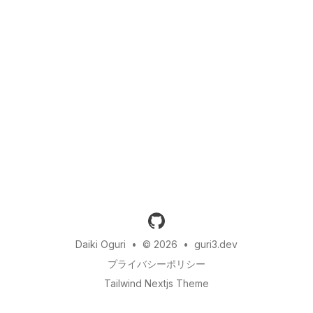
github
Daiki Oguri
•
© 2026
•
guri3.dev
プライバシーポリシー
Tailwind Nextjs Theme